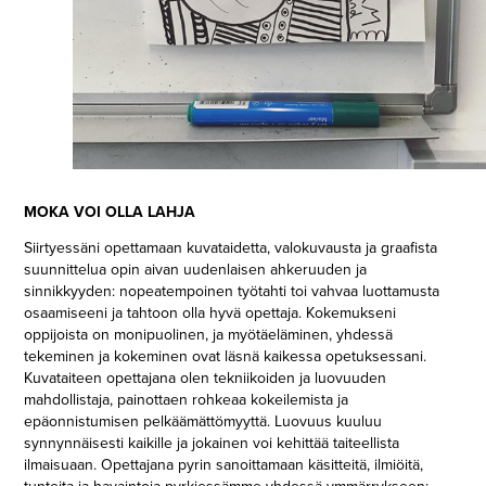
MOKA VOI OLLA LAHJA
Siirtyessäni opettamaan kuvataidetta, valokuvausta ja graafista
suunnittelua opin aivan uudenlaisen ahkeruuden ja
sinnikkyyden: nopeatempoinen työtahti toi vahvaa luottamusta
osaamiseeni ja tahtoon olla hyvä opettaja. Kokemukseni
oppijoista on monipuolinen, ja myötäeläminen, yhdessä
tekeminen ja kokeminen ovat läsnä kaikessa opetuksessani.
Kuvataiteen opettajana olen tekniikoiden ja luovuuden
mahdollistaja, painottaen rohkeaa kokeilemista ja
epäonnistumisen pelkäämättömyyttä. Luovuus kuuluu
synnynnäisesti kaikille ja jokainen voi kehittää taiteellista
ilmaisuaan. Opettajana pyrin sanoittamaan käsitteitä, ilmiöitä,