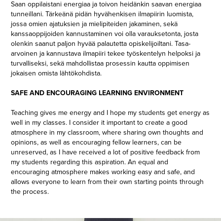
Saan oppilaistani energiaa ja toivon heidänkin saavan energiaa
tunneillani. Tärkeänä pidän hyvähenkisen ilmapiirin luomista,
jossa omien ajatuksien ja mielipiteiden jakaminen, sekä
kanssaoppijoiden kannustaminen voi olla varauksetonta, josta
olenkin saanut paljon hyvää palautetta opiskelijoiltani. Tasa-
arvoinen ja kannustava ilmapiiri tekee työskentelyn helpoksi ja
turvalliseksi, sekä mahdollistaa prosessin kautta oppimisen
jokaisen omista lähtökohdista.
SAFE AND ENCOURAGING LEARNING ENVIRONMENT
Teaching gives me energy and I hope my students get energy as
well in my classes. I consider it important to create a good
atmosphere in my classroom, where sharing own thoughts and
opinions, as well as encouraging fellow learners, can be
unreserved, as I have received a lot of positive feedback from
my students regarding this aspiration. An equal and
encouraging atmosphere makes working easy and safe, and
allows everyone to learn from their own starting points through
the process.