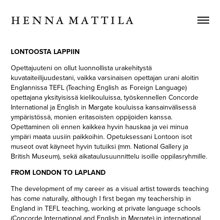
H E N N A  M A T T I L A
LONTOOSTA LAPPIIN
Opettajuuteni on ollut luonnollista urakehitystä
kuvataiteilijuudestani, vaikka varsinaisen opettajan urani aloitin
Englannissa TEFL (Teaching English as Foreign Language)
opettajana yksityisissä kielikouluissa, työskennellen Concorde
International ja English in Margate kouluissa kansainvälisessä
ympäristössä, monien eritasoisten oppijoiden kanssa.
Opettaminen oli ennen kaikkea hyvin hauskaa ja vei minua
ympäri maata uusiin paikkoihin. Opetuksessani Lontoon isot
museot ovat käyneet hyvin tutuiksi (mm. National Gallery ja
British Museum), sekä aikataulusuunnittelu isoille oppilasryhmille.
FROM LONDON TO LAPLAND
The development of my career as a visual artist towards teaching
has come naturally, although I first began my teachership in
England in TEFL teaching, working at private language schools
(Concorde International and English in Margate) in international